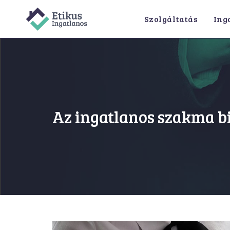
Skip
Szolgáltatás
Ing
to
content
Az ingatlanos szakma b