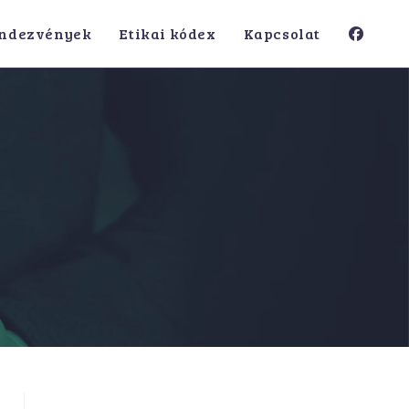
ndezvények
Etikai kódex
Kapcsolat