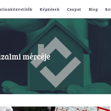
atlanközvetítők
Képzések
Csapat
Blog
Re
izalmi mércéje