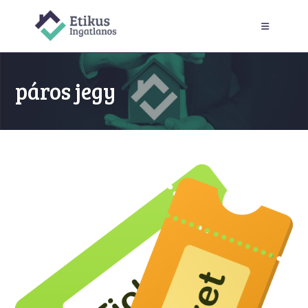
Skip
to
content
páros jegy