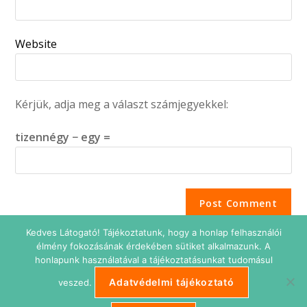
Website
Kérjük, adja meg a választ számjegyekkel:
tizennégy − egy =
Kedves Látogató! Tájékoztatunk, hogy a honlap felhasználói
élmény fokozásának érdekében sütiket alkalmazunk. A
honlapunk használatával a tájékoztatásunkat tudomásul
Adatvédelmi tájékoztató
veszed.
Adatkezelési tájékoztató
Impresszum
Süti beállítások