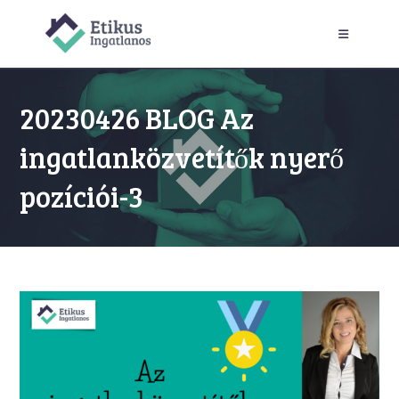
Skip
to
content
20230426 BLOG Az
ingatlanközvetítők nyerő
pozíciói-3