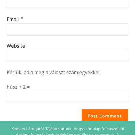
*
Email
Website
Kérjük, adja meg a választ számjegyekkel:
húsz + 2 =
Kedves Látogató! Tájékoztatunk, hogy a honlap felhasználói
élmény fokozásának érdekében sütiket alkalmazunk. A