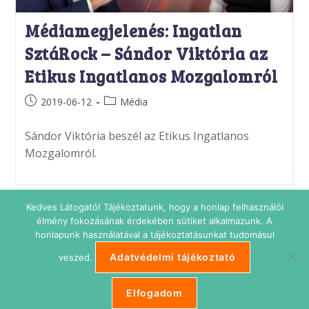
Médiamegjelenés: Ingatlan
SztáRock – Sándor Viktória az
Etikus Ingatlanos Mozgalomról
Post
Post
2019-06-12
Média
published:
category:
Sándor Viktória beszél az Etikus Ingatlanos
Mozgalomról.
Kedves Látogató! Tájékoztatunk, hogy a honlap felhasználói
élmény fokozásának érdekében sütiket alkalmazunk. A
honlapunk használatával a tájékoztatásunkat tudomásul
Adatvédelmi tájékoztató
veszed.
Adatkezelési tájékoztató
Impresszum
Süti beállítások
ETIKUS Belépés
Elfogadom
Copyright © 2026 Etikus Ingatlanos