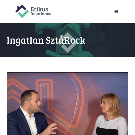
Skip
to
content
Ingatlan SztáRock