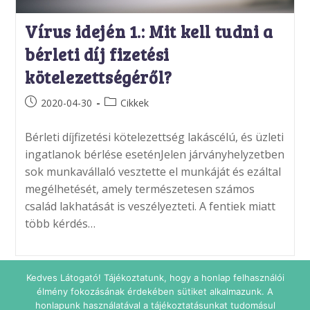
Vírus idején 1.: Mit kell tudni a
bérleti díj fizetési
kötelezettségéről?
Post
Post
2020-04-30
Cikkek
published:
category:
Bérleti díjfizetési kötelezettség lakáscélú, és üzleti
ingatlanok bérlése eseténJelen járványhelyzetben
sok munkavállaló vesztette el munkáját és ezáltal
megélhetését, amely természetesen számos
család lakhatását is veszélyezteti. A fentiek miatt
több kérdés…
Kedves Látogató! Tájékoztatunk, hogy a honlap felhasználói
élmény fokozásának érdekében sütiket alkalmazunk. A
honlapunk használatával a tájékoztatásunkat tudomásul