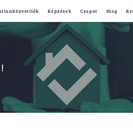
atlanközvetítők
Képzések
Csapat
Blog
Re
!