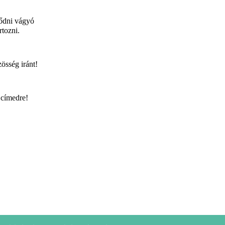
lődni vágyó 
rtozni.
össég iránt!
 címedre!