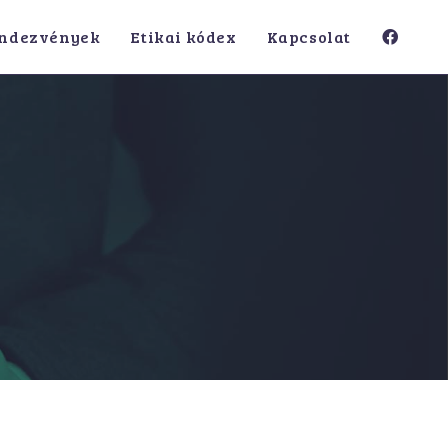
ndezvények
Etikai kódex
Kapcsolat