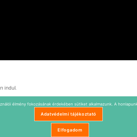
n indul.
ót róla !
sználói élmény fokozásának érdekében sütiket alkalmazunk. A honlapunk
Adatvédelmi tájékoztató
Elfogadom
Adatkezelési t