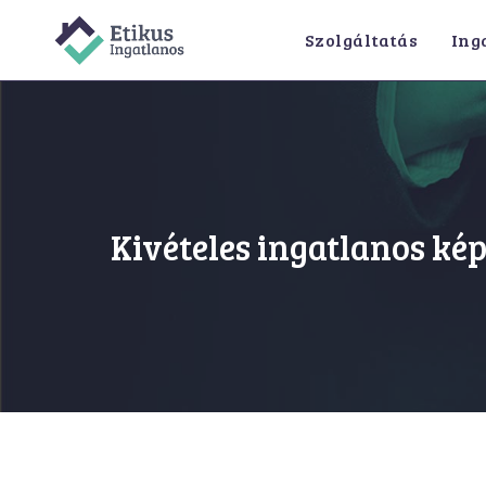
Skip
Szolgáltatás
Ing
to
content
Kivételes ingatlanos ké