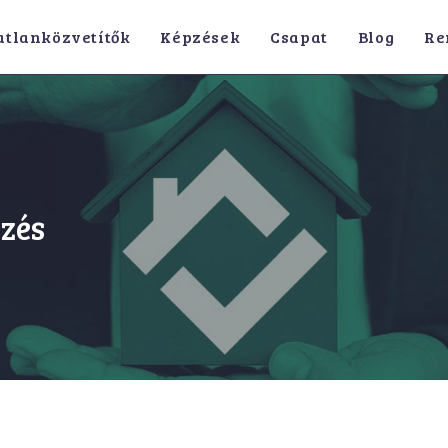
atlanközvetítők
Képzések
Csapat
Blog
Re
pzés