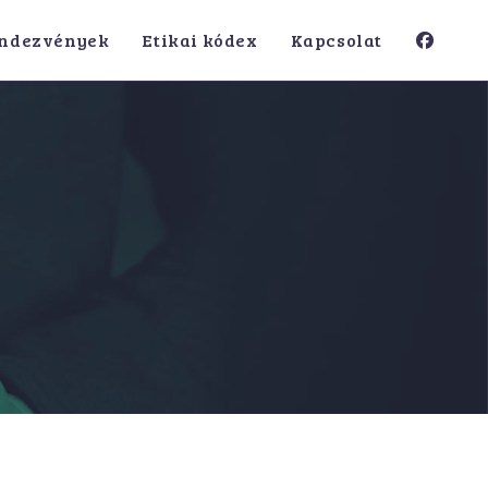
ndezvények
Etikai kódex
Kapcsolat