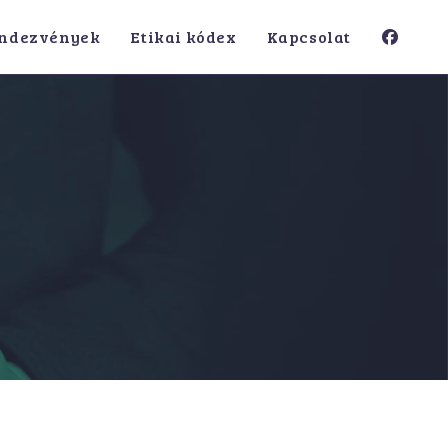
ndezvények
Etikai kódex
Kapcsolat