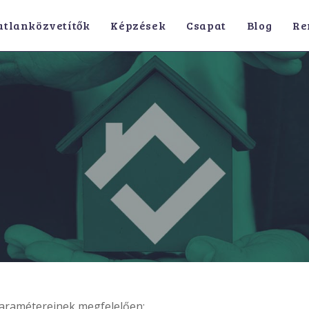
atlanközvetítők
Képzések
Csapat
Blog
Re
 paramétereinek megfelelően: