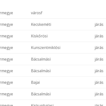
rmegye
városf
rmegye
Kecskeméti
járás
rmegye
Kiskőrösi
járás
rmegye
Kunszentmiklósi
járás
rmegye
Bácsalmási
járás
rmegye
Bácsalmási
járás
rmegye
Bajai
járás
rmegye
Bácsalmási
járás
rmegye
Kiskunhalasi
járás