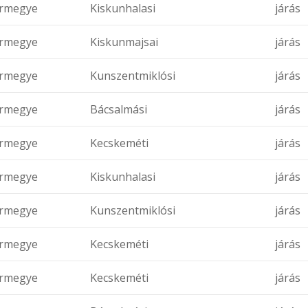
rmegye
Kiskunhalasi
járás
rmegye
Kiskunmajsai
járás
rmegye
Kunszentmiklósi
járás
rmegye
Bácsalmási
járás
rmegye
Kecskeméti
járás
rmegye
Kiskunhalasi
járás
rmegye
Kunszentmiklósi
járás
rmegye
Kecskeméti
járás
rmegye
Kecskeméti
járás