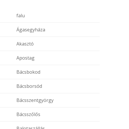
falu
Ágasegyháza
Akasztó
Apostag
Bácsbokod
Bácsborsód
Bácsszentgyörgy
Bácsszőlős
Balotaszállás