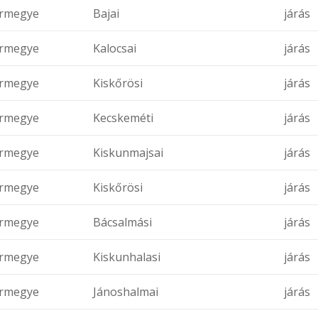
rmegye
Bajai
járás
rmegye
Kalocsai
járás
rmegye
Kiskőrösi
járás
rmegye
Kecskeméti
járás
rmegye
Kiskunmajsai
járás
rmegye
Kiskőrösi
járás
rmegye
Bácsalmási
járás
rmegye
Kiskunhalasi
járás
rmegye
Jánoshalmai
járás