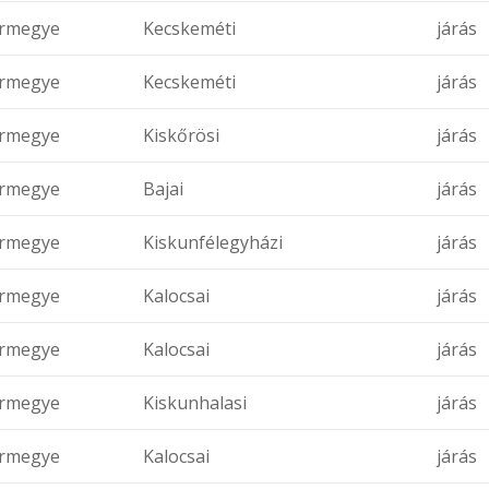
rmegye
Kecskeméti
járás
rmegye
Kecskeméti
járás
rmegye
Kiskőrösi
járás
rmegye
Bajai
járás
rmegye
Kiskunfélegyházi
járás
rmegye
Kalocsai
járás
rmegye
Kalocsai
járás
rmegye
Kiskunhalasi
járás
rmegye
Kalocsai
járás