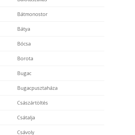
Bátmonostor
Bátya
Bócsa
Borota
Bugac
Bugacpusztaháza
Császártöltés
Csátalja
Csávoly