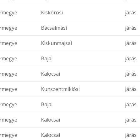
rmegye
Kiskőrösi
járás
rmegye
Bácsalmási
járás
rmegye
Kiskunmajsai
járás
rmegye
Bajai
járás
rmegye
Kalocsai
járás
rmegye
Kunszentmiklósi
járás
rmegye
Bajai
járás
rmegye
Kalocsai
járás
rmegye
Kalocsai
járás