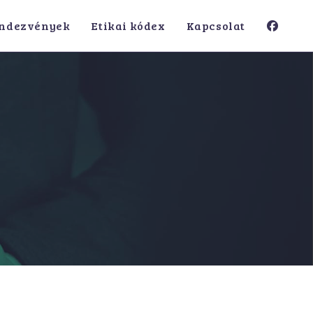
ndezvények
Etikai kódex
Kapcsolat