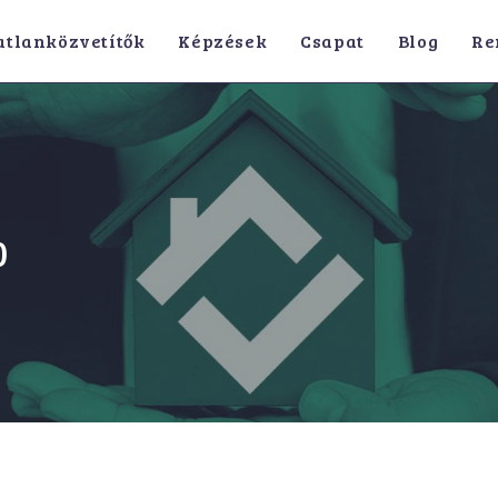
atlanközvetítők
Képzések
Csapat
Blog
Re
0