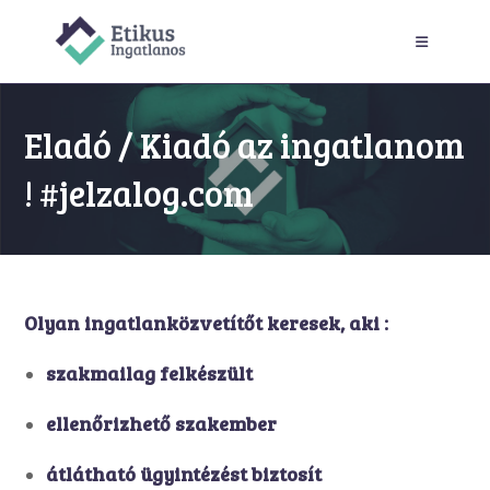
Skip
to
content
Eladó / Kiadó az ingatlanom
! #jelzalog.com
Olyan ingatlanközvetítőt keresek, aki :
szakmailag felkészült
ellenőrizhető szakember
átlátható ügyintézést biztosít