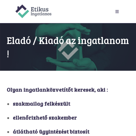
Skip
to
content
Eladó / Kiadó az ingatlanom
!
Olyan ingatlanközvetítőt keresek, aki :
szakmailag felkészült
ellenőrizhető szakember
átlátható ügyintézést biztosít