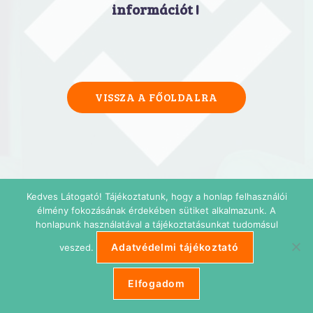
információt !
VISSZA A FŐOLDALRA
Kedves Látogató! Tájékoztatunk, hogy a honlap felhasználói
élmény fokozásának érdekében sütiket alkalmazunk. A
honlapunk használatával a tájékoztatásunkat tudomásul
Adatvédelmi tájékoztató
veszed.
Elfogadom